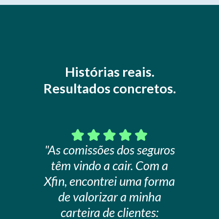
Histórias reais.
Resultados concretos.
"As comissões dos seguros
"Perd
têm vindo a cair. Com a
porq
Xfin, encontrei uma forma
buscar
de valorizar a minha
Xfin
carteira de clientes:
integr