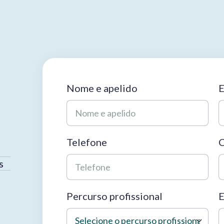
Nome e apelido
E
Telefone
C
s
Percurso profissional
E