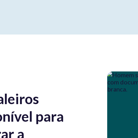
leiros
onível para
ar a