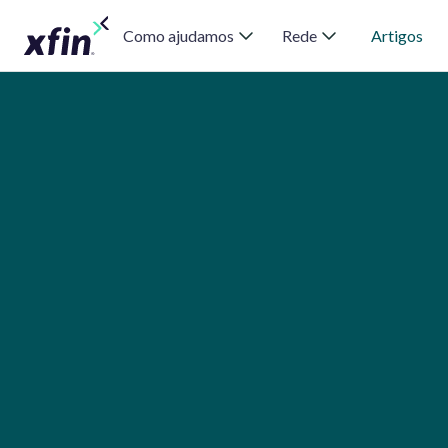
Como ajudamos
Rede
Artigos
average response rate 1 hour
proven track of results
dedicated and honest