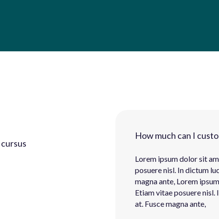
How much can I cust
d cursus
Lorem ipsum dolor sit ame
posuere nisl. In dictum lu
magna ante, Lorem ipsum d
Etiam vitae posuere nisl. 
at. Fusce magna ante,