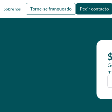
Torne-se franqueado
Pedir contacto
Sobre nós
$
Ge
my