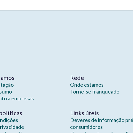
damos
Rede
itação
Onde estamos
nsumo
Torne-se franqueado
nto a empresas
políticas
Links úteis
ondições
Deveres de informação pré
privacidade
consumidores