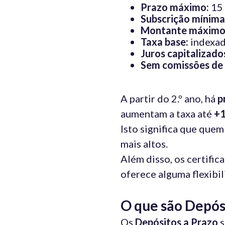
Prazo máximo:
15 
Subscrição mínima
Montante máximo p
Taxa base:
indexad
Juros capitalizad
Sem comissões de 
A partir do 2.º ano, há
p
aumentam a taxa até
+
Isto significa que qu
mais altos.
Além disso, os certifi
oferece alguma flexibil
O que são Depós
Os
Depósitos a Prazo
s