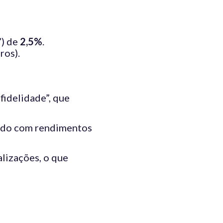
”) de
2,5%
.
ros).
fidelidade”, que
sado com rendimentos
alizações, o que