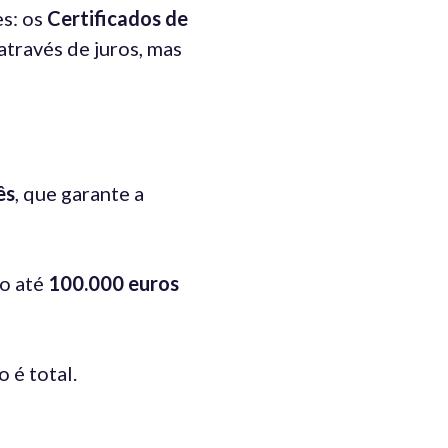
es: os
Certificados de
través de juros, mas
ês
, que garante a
do até
100.000 euros
 é total.