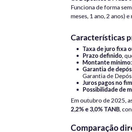
Funciona de forma seme
meses, 1 ano, 2 anos) e 
Características p
Taxa de juro fixa o
Prazo definido
, q
Montante mínimo:
Garantia de depós
Garantia de Depós
Juros pagos no fi
Possibilidade de 
Em outubro de 2025, a
2,2% e 3,0% TANB
, co
Comparação diret