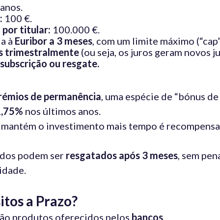
anos.
:
100 €.
or titular:
100.000 €.
a à
Euribor a 3 meses
, com um limite máximo (“cap
os trimestralmente
(ou seja, os juros geram novos ju
subscrição ou resgate.
rémios de permanência
, uma espécie de “bónus de 
1,75%
nos últimos anos.
em mantém o investimento mais tempo é recompen
cados podem ser
resgatados após 3 meses
, sem pen
idade.
itos a Prazo?
ão produtos oferecidos pelos
bancos
.