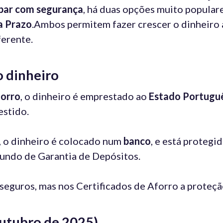
par com segurança
, há duas opções muito popular
a Prazo
.Ambos permitem fazer crescer o dinheiro a
erente.
o dinheiro
forro
, o dinheiro é emprestado ao
Estado Portugu
estido.
, o dinheiro é colocado num
banco
, e está protegi
Fundo de Garantia de Depósitos.
seguros, mas nos Certificados de Aforro a proteção
(outubro de 2025)