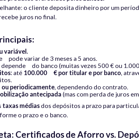
lhante: o cliente deposita dinheiro por um períod
recebe juros no final.
rincipais:
u variável.
ue pode variar de 3 meses a 5 anos.
depende do banco (muitas vezes 500 € ou 1.000 
itos:
até
100.000 € por titular e por banco
, atra
itos.
m ou periodicamente
, dependendo do contrato.
mobilização antecipada
(mas com perda de juros em 
s
taxas médias
dos depósitos a prazo para particul
nforme o prazo e o banco.
a: Certificados de Aforro vs. Depó