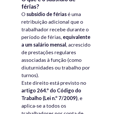
férias?
O
subsídio de férias
é uma
retribuição adicional que o
trabalhador recebe durante o
período de férias,
equivalente
a um salário mensal
, acrescido
de prestações regulares
associadas à função (como
diuturnidades ou trabalho por
turnos).
Este direito está previsto no
artigo 264.º do Código do
Trabalho (Lei n.º 7/2009)
, e
aplica-se a todos os
trabalhadores por conta de